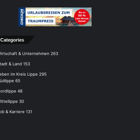
Categories
irtschaft & Unternehmen
263
tadt & Land
153
eben im Kreis Lippe
295
üdlippe
65
ordlippe
48
ittellippe
30
ob & Karriere
131