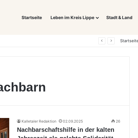
Startseite
Leben im Kreis Lippe
Stadt & Land
Was ein E-Auto wirklich noch wert ist: Warum sich Elektrofahrzeuge bei der Wertermittlung anders verhalten als Verbrenner
Startseit
Nachbarn
Kalletaler Redaktion
02.09.2025
26
Nachbarschaftshilfe in der kalten