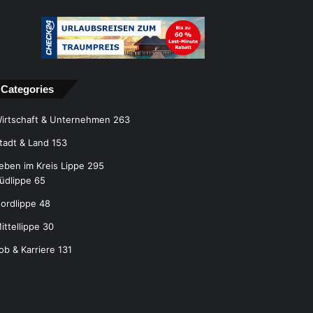
Categories
irtschaft & Unternehmen
263
tadt & Land
153
eben im Kreis Lippe
295
üdlippe
65
ordlippe
48
ittellippe
30
ob & Karriere
131