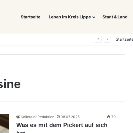
Startseite
Leben im Kreis Lippe
Stadt & Land
Was ein E-Auto wirklich noch wert ist: Warum sich Elektrofahrzeuge bei der Wertermittlung anders verhalten als Verbrenner
Startseit
sine
Kalletaler Redaktion
08.07.2025
70
Was es mit dem Pickert auf sich