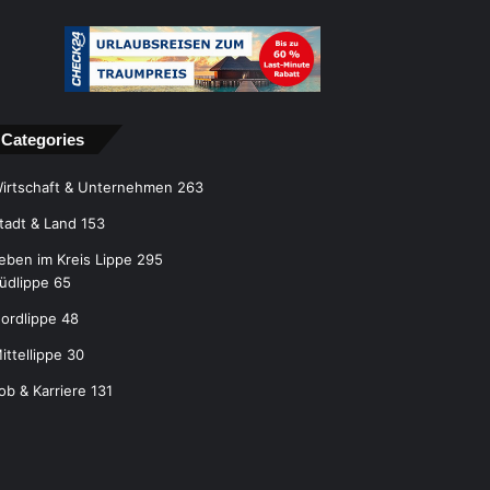
Categories
irtschaft & Unternehmen
263
tadt & Land
153
eben im Kreis Lippe
295
üdlippe
65
ordlippe
48
ittellippe
30
ob & Karriere
131