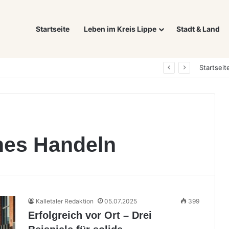
Startseite
Leben im Kreis Lippe
Stadt & Land
Was ein E-Auto wirklich noch wert ist: Warum sich Elektrofahrzeuge bei der Wertermittlung anders verhalten als Verbrenner
Startseit
hes Handeln
Kalletaler Redaktion
05.07.2025
399
Erfolgreich vor Ort – Drei