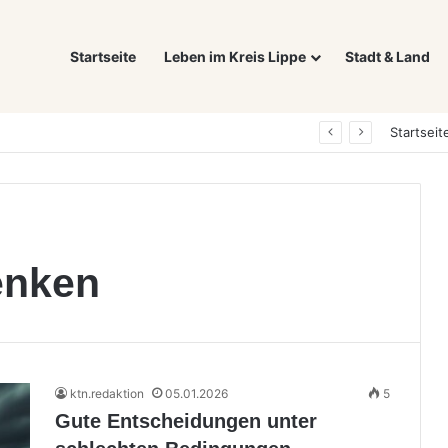
Startseite
Leben im Kreis Lippe
Stadt & Land
Was ein E-Auto wirklich noch wert ist: Warum sich Elektrofahrzeuge bei der Wertermittlung anders verhalten als Verbrenner
Startseit
enken
ktn.redaktion
05.01.2026
5
Gute Entscheidungen unter