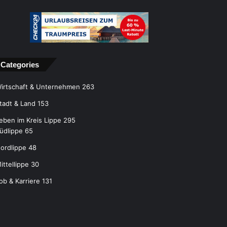
Categories
irtschaft & Unternehmen
263
tadt & Land
153
eben im Kreis Lippe
295
üdlippe
65
ordlippe
48
ittellippe
30
ob & Karriere
131