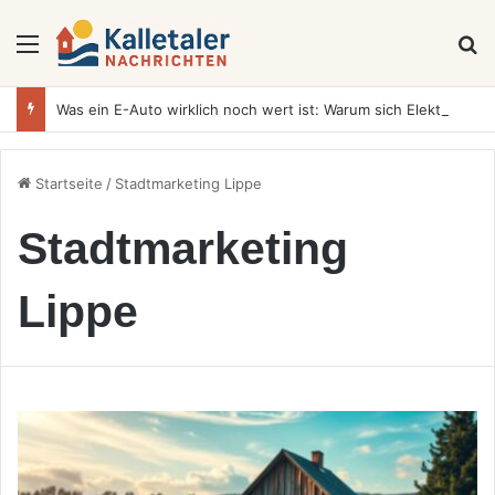
Menü
S
Was ein E-Auto wirklich noch wert ist: Warum sich Elektrofahrzeuge bei der Wertermittlung anders verhalten als Verbrenner
Startseite
/
Stadtmarketing Lippe
Stadtmarketing
Lippe