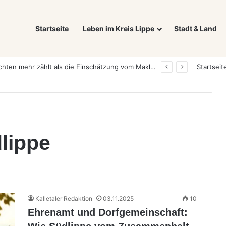
Startseite
Leben im Kreis Lippe
Stadt & Land
Was ein E-Auto wirklich noch wert ist: Warum sich Elektrofahrzeuge bei der Wertermittlung anders verhalten als Verbrenner
Startseit
dlippe
Kalletaler Redaktion
03.11.2025
10
Ehrenamt und Dorfgemeinschaft: