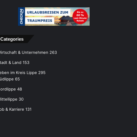
Categories
irtschaft & Unternehmen
263
tadt & Land
153
eben im Kreis Lippe
295
üdlippe
65
ordlippe
48
ittellippe
30
ob & Karriere
131