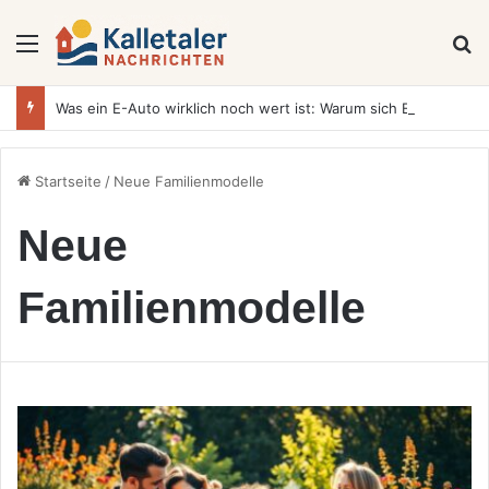
Menü
S
Was ein E-Auto wirklich noch wert ist: Warum sich Elektrofahrzeuge bei der Wertermittlung anders verhalten als Verbrenner
Startseite
/
Neue Familienmodelle
Neue
Familienmodelle