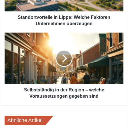
Standortvorteile in Lippe: Welche Faktoren
Unternehmen überzeugen
Selbstständig
in
der
Region
–
welche
Voraussetzungen
gegeben
sind
Selbstständig in der Region – welche
Voraussetzungen gegeben sind
Ähnliche Artikel