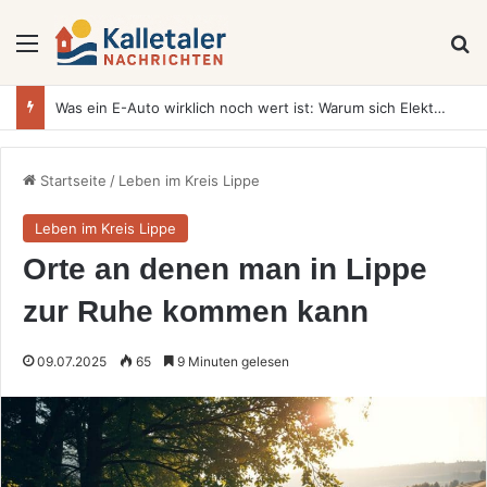
Menü
S
Was ein E-Auto wirklich noch wert ist: Warum sich Elektrofahrzeuge bei der Wertermittlung anders verhalten als Verbrenner
Startseite
/
Leben im Kreis Lippe
Leben im Kreis Lippe
Orte an denen man in Lippe
zur Ruhe kommen kann
09.07.2025
65
9 Minuten gelesen