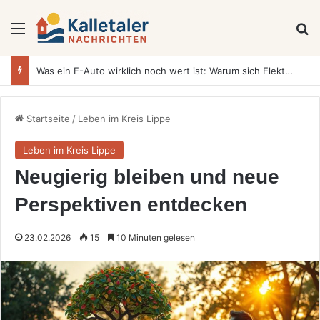
Menü
S
Was ein E-Auto wirklich noch wert ist: Warum sich Elektrofahrzeuge bei der Wertermittlung anders verhalten als Verbrenner
Startseite
/
Leben im Kreis Lippe
Leben im Kreis Lippe
Neugierig bleiben und neue
Perspektiven entdecken
23.02.2026
15
10 Minuten gelesen