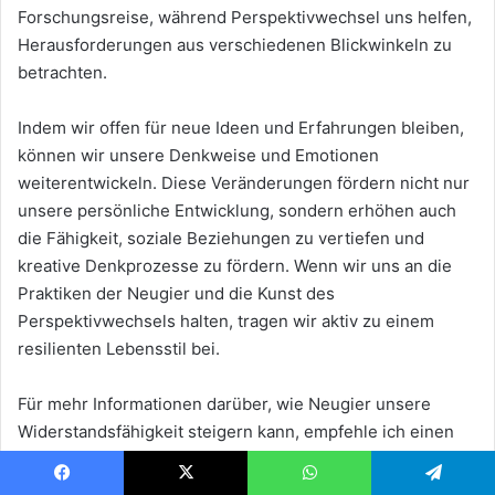
Forschungsreise, während Perspektivwechsel uns helfen,
Herausforderungen aus verschiedenen Blickwinkeln zu
betrachten.
Indem wir offen für neue Ideen und Erfahrungen bleiben,
können wir unsere Denkweise und Emotionen
weiterentwickeln. Diese Veränderungen fördern nicht nur
unsere persönliche Entwicklung, sondern erhöhen auch
die Fähigkeit, soziale Beziehungen zu vertiefen und
kreative Denkprozesse zu fördern. Wenn wir uns an die
Praktiken der Neugier und die Kunst des
Perspektivwechsels halten, tragen wir aktiv zu einem
resilienten Lebensstil bei.
Für mehr Informationen darüber, wie Neugier unsere
Widerstandsfähigkeit steigern kann, empfehle ich einen
Blick auf diese interessante Ressource:
Neugier und
Resilienz
. Lass uns weiterhin neugierig bleiben und stets
Facebook
X
WhatsApp
Telegram