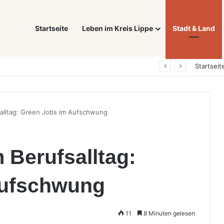
Startseite
Leben im Kreis Lippe
Stadt & Land
Was ein E-Auto wirklich noch wert ist: Warum sich Elektrofahrzeuge bei der Wertermittlung anders verhalten als Verbrenner
Startseit
salltag: Green Jobs im Aufschwung
m Berufsalltag:
Aufschwung
11
8 Minuten gelesen