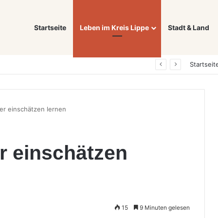
Startseite
Leben im Kreis Lippe
Stadt & Land
Was ein E-Auto wirklich noch wert ist: Warum sich Elektrofahrzeuge bei der Wertermittlung anders verhalten als Verbrenner
Startseit
r einschätzen lernen
 einschätzen
15
9 Minuten gelesen