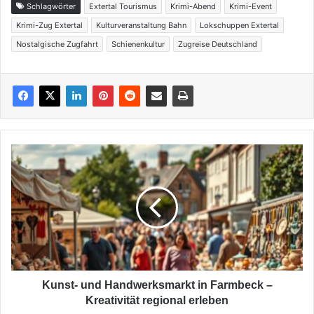
Schlagwörter
Extertal Tourismus
Krimi-Abend
Krimi-Event
Krimi-Zug Extertal
Kulturveranstaltung Bahn
Lokschuppen Extertal
Nostalgische Zugfahrt
Schienenkultur
Zugreise Deutschland
Kunst‑
und
Handwerksmarkt
in
Farmbeck
–
Kreativität
regional
erleben
Kunst‑ und Handwerksmarkt in Farmbeck –
Kreativität regional erleben