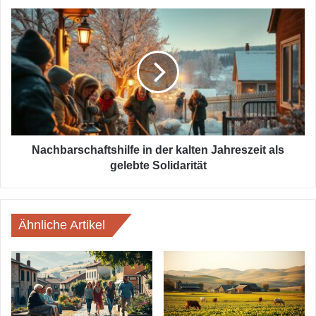
Nachbarschaftshilfe
in
der
kalten
Jahreszeit
als
gelebte
Solidarität
Nachbarschaftshilfe in der kalten Jahreszeit als
gelebte Solidarität
Ähnliche Artikel