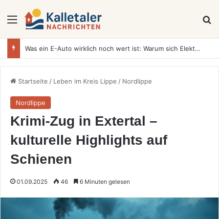
Menü
S
Was ein E-Auto wirklich noch wert ist: Warum sich Elektrofahrzeuge bei der Wertermittlung anders verhalten als Verbrenner
Startseite
/
Leben im Kreis Lippe
/
Nordlippe
Nordlippe
Krimi‑Zug in Extertal –
kulturelle Highlights auf
Schienen
01.09.2025
46
6 Minuten gelesen