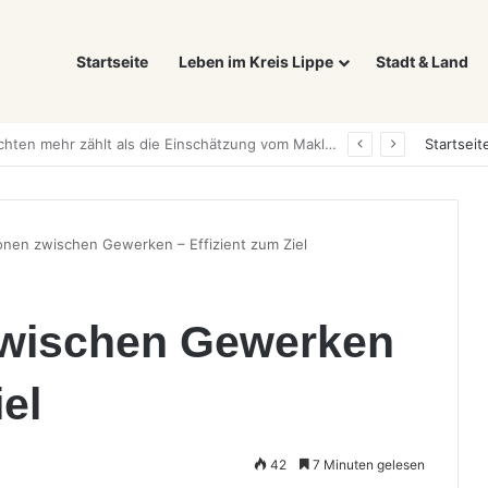
Startseite
Leben im Kreis Lippe
Stadt & Land
Was ein E-Auto wirklich noch wert ist: Warum sich Elektrofahrzeuge bei der Wertermittlung anders verhalten als Verbrenner
Startseit
onen zwischen Gewerken – Effizient zum Ziel
zwischen Gewerken
iel
42
7 Minuten gelesen