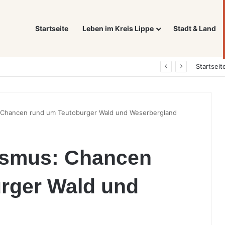
Startseite
Leben im Kreis Lippe
Stadt & Land
Was ein E-Auto wirklich noch wert ist: Warum sich Elektrofahrzeuge bei der Wertermittlung anders verhalten als Verbrenner
Startseit
: Chancen rund um Teutoburger Wald und Weserbergland
rismus: Chancen
rger Wald und