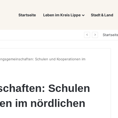
Startseite
Leben im Kreis Lippe
Stadt & Land
Was ein E-Auto wirklich noch wert ist: Warum sich Elektrofahrzeuge bei der Wertermittlung anders verhalten als Verbrenner
Startseit
ungsgemeinschaften: Schulen und Kooperationen im
chaften: Schulen
en im nördlichen