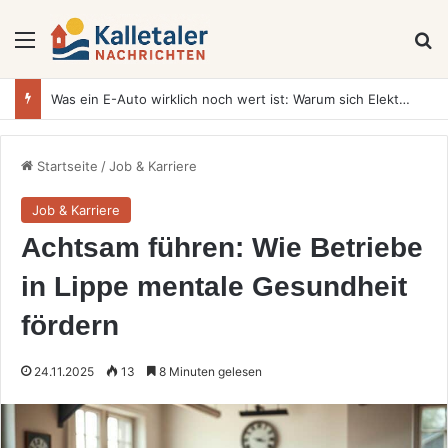
Menü
S
Was ein E-Auto wirklich noch wert ist: Warum sich Elektrofahrzeuge bei der Wertermittlung anders verhalten als Verbrenner
Startseite
/
Job & Karriere
Job & Karriere
Achtsam führen: Wie Betriebe
in Lippe mentale Gesundheit
fördern
24.11.2025
13
8 Minuten gelesen