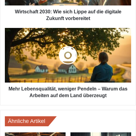
Zukunft
vorbereitet
Wirtschaft 2030: Wie sich Lippe auf die digitale
Zukunft vorbereitet
Mehr
Lebensqualität,
weniger
Pendeln
–
Warum
das
Arbeiten
auf
dem
Mehr Lebensqualität, weniger Pendeln – Warum das
Land
Arbeiten auf dem Land überzeugt
überzeugt
Ähnliche Artikel