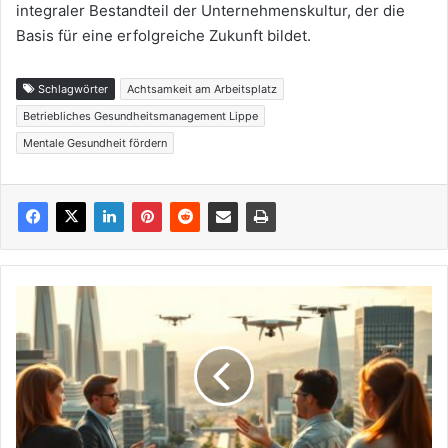
integraler Bestandteil der Unternehmenskultur, der die
Basis für eine erfolgreiche Zukunft bildet.
Schlagwörter
Achtsamkeit am Arbeitsplatz
Betriebliches Gesundheitsmanagement Lippe
Mentale Gesundheit fördern
Wirtschaft
2030:
Wie
sich
Lippe
auf
die
digitale